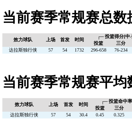
当前赛季常规赛总数
┌─ 投篮得分[中-
效力球队
上场
首发
时间
投篮
三分
达拉斯独行侠
57
54
1732
296-658
76-234
当前赛季常规赛平均
┌─ 投篮命中率
效力球队
上场
首发
时间
投篮
三分
达拉斯独行侠
57
54
30.4
0.45
0.325