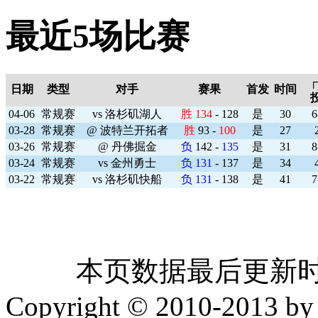
最近5场比赛
┌
日期
类型
对手
赛果
首发
时间
04-06
常规赛
vs 洛杉矶湖人
胜
134
- 128
是
30
6
03-28
常规赛
@ 波特兰开拓者
胜
93 -
100
是
27
03-26
常规赛
@ 丹佛掘金
负
142 -
135
是
31
8
03-24
常规赛
vs 金州勇士
负
131
- 137
是
34
03-22
常规赛
vs 洛杉矶快船
负
131
- 138
是
41
7
本页数据最后更新时间：20
Copyright © 2010-2013 b