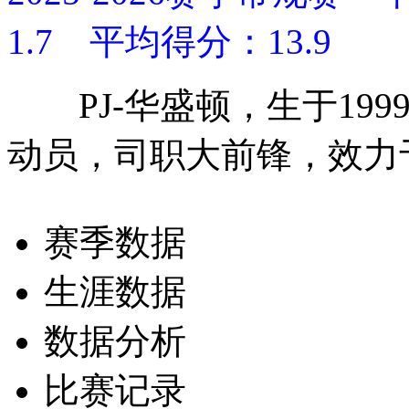
1.7 平均得分：13.9
PJ-华盛顿，生于199
动员，司职大前锋，效力
赛季数据
生涯数据
数据分析
比赛记录