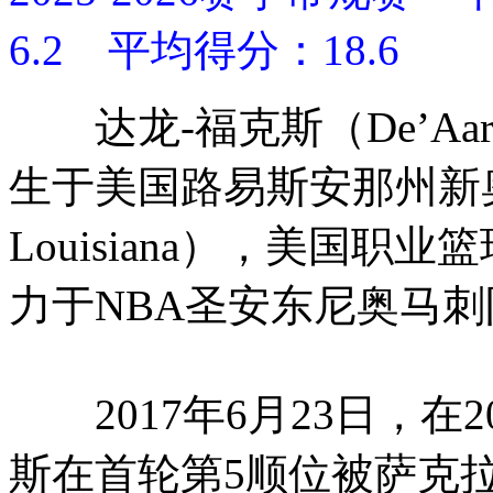
6.2 平均得分：18.6
达龙-福克斯（De’Aaron
生于美国路易斯安那州新奥尔良（
Louisiana），美国
力于NBA圣安东尼奥马刺
2017年6月23日，在2
斯在首轮第5顺位被萨克