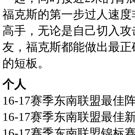
福克斯的第一步过人速度
高手，无论是自己切入攻
友，福克斯都能做出最正
的短板。
个人
16-17赛季东南联盟最佳
16-17赛季东南联盟最佳
16-17赛季东南联盟锦