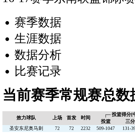
赛季数据
生涯数据
数据分析
比赛记录
当前赛季常规赛总数
┌─ 投篮得分[中
效力球队
上场
首发
时间
投篮
三分
圣安东尼奥马刺
72
72
2232
509-1047
131-3