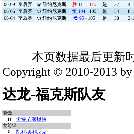
06-09
季后赛
@ 纽约尼克斯
胜
111 -
115
是
37
4-
06-06
季后赛
vs 纽约尼克斯
负
104
- 105
是
34
8-
06-04
季后赛
vs 纽约尼克斯
负
95
- 105
是
38
3-
本页数据最后更新时间：20
Copyright © 2010-2013 b
达龙-福克斯队友
前锋
11
卡特-布莱恩特
大前锋
8
凯利-奥利尼克