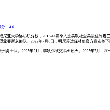
分：4.6
入加利福尼亚大学洛杉矶分校，2013-14赛季入选美联社全美最佳阵
同加盟孟菲斯灰熊队。2022年7月8日，明尼苏达森林狼官方宣布签
金州勇士队。2025年2月，李凯尔被交易至热火。2025年7月，