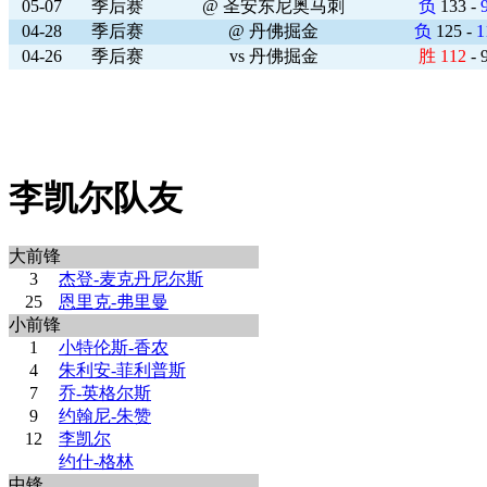
05-07
季后赛
@ 圣安东尼奥马刺
负
133 -
04-28
季后赛
@ 丹佛掘金
负
125 -
1
04-26
季后赛
vs 丹佛掘金
胜
112
- 
李凯尔队友
大前锋
3
杰登-麦克丹尼尔斯
25
恩里克-弗里曼
小前锋
1
小特伦斯-香农
4
朱利安-菲利普斯
7
乔-英格尔斯
9
约翰尼-朱赞
12
李凯尔
约什-格林
中锋