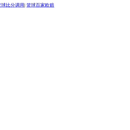
篮球比分调用
|
篮球百家欧赔