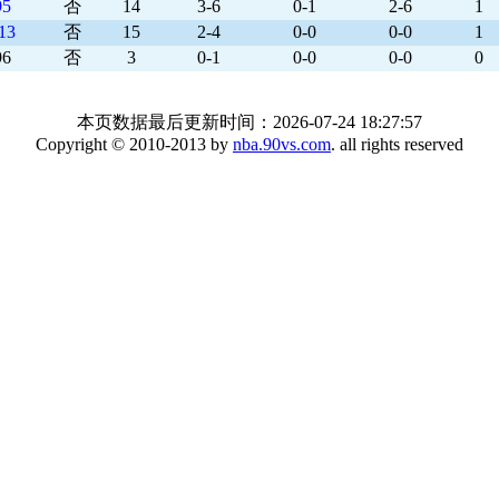
95
否
14
3-6
0-1
2-6
1
13
否
15
2-4
0-0
0-0
1
96
否
3
0-1
0-0
0-0
0
本页数据最后更新时间：2026-07-24 18:27:57
Copyright © 2010-2013 by
nba.90vs.com
. all rights reserved