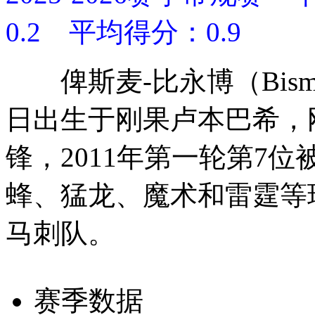
0.2 平均得分：0.9
俾斯麦-比永博（Bismack
日出生于刚果卢本巴希，
锋，2011年第一轮第7
蜂、猛龙、魔术和雷霆等
马刺队。
赛季数据