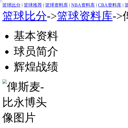
篮球比分
|
篮球推荐
|
篮球资料库
|
NBA资料库
|
CBA资料库
|
篮球比分
->
篮球资料库
-
基本资料
球员简介
辉煌战绩