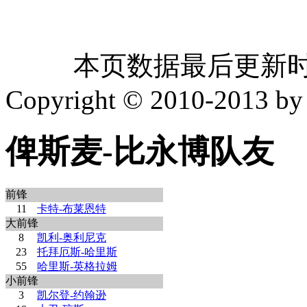
本页数据最后更新时间：20
Copyright © 2010-2013 b
俾斯麦-比永博队友
前锋
11
卡特-布莱恩特
大前锋
8
凯利-奥利尼克
23
托拜厄斯-哈里斯
55
哈里斯-英格拉姆
小前锋
3
凯尔登-约翰逊