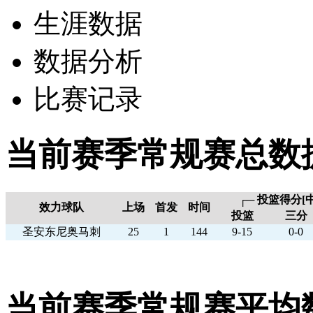
生涯数据
数据分析
比赛记录
当前赛季常规赛总数
┌─ 投篮得分[中
效力球队
上场
首发
时间
投篮
三分
圣安东尼奥马刺
25
1
144
9-15
0-0
当前赛季常规赛平均