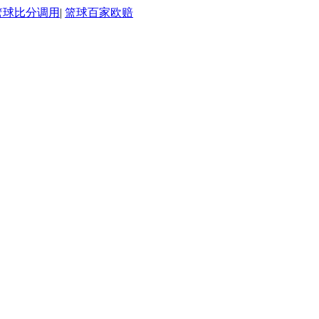
篮球比分调用
|
篮球百家欧赔