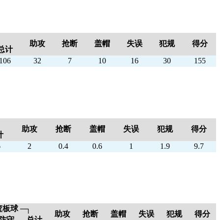
助攻
抢断
盖帽
失误
犯规
得分
总计
106
32
7
10
16
30
155
助攻
抢断
盖帽
失误
犯规
得分
计
6
2
0.4
0.6
1
1.9
9.7
篮板球 ─┐
助攻
抢断
盖帽
失误
犯规
得分
防守
总计