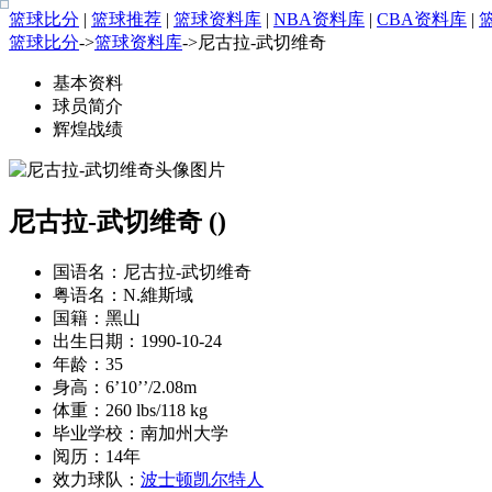
篮球比分
|
篮球推荐
|
篮球资料库
|
NBA资料库
|
CBA资料库
|
篮球比分
->
篮球资料库
->尼古拉-武切维奇
基本资料
球员简介
辉煌战绩
尼古拉-武切维奇 ()
国语名：尼古拉-武切维奇
粤语名：N.維斯域
国籍：黑山
出生日期：1990-10-24
年龄：35
身高：6’10’’/2.08m
体重：260 lbs/118 kg
毕业学校：南加州大学
阅历：14年
效力球队：
波士顿凯尔特人