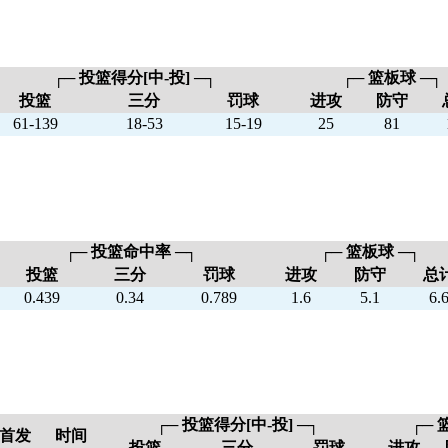
┌─ 投篮得分[中-投] ─┐
┌─ 篮板球 ─┐
投篮
三分
罚球
进攻
防守
61-139
18-53
15-19
25
81
┌─ 投篮命中率 ─┐
┌─ 篮板球 ─┐
投篮
三分
罚球
进攻
防守
总
0.439
0.34
0.789
1.6
5.1
6.
┌─ 投篮得分[中-投] ─┐
┌─ 
首发
时间
投篮
三分
罚球
进攻