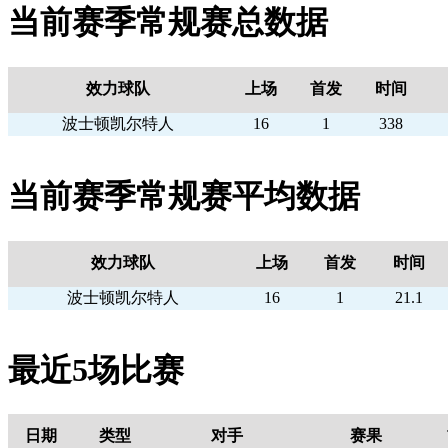
当前赛季常规赛总数据
效力球队
上场
首发
时间
波士顿凯尔特人
16
1
338
当前赛季常规赛平均数据
效力球队
上场
首发
时间
波士顿凯尔特人
16
1
21.1
最近5场比赛
日期
类型
对手
赛果