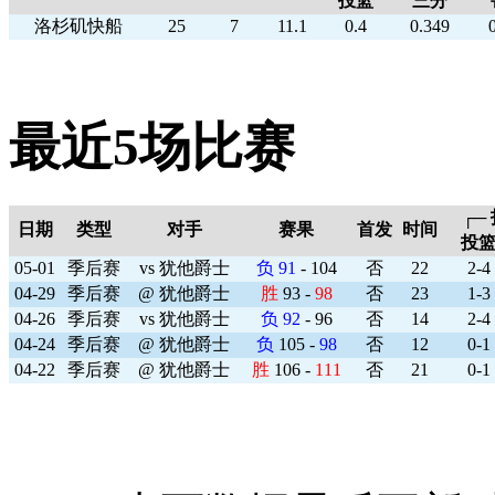
投篮
三分
洛杉矶快船
25
7
11.1
0.4
0.349
最近5场比赛
┌─
日期
类型
对手
赛果
首发
时间
投
05-01
季后赛
vs 犹他爵士
负
91
- 104
否
22
2-4
04-29
季后赛
@ 犹他爵士
胜
93 -
98
否
23
1-3
04-26
季后赛
vs 犹他爵士
负
92
- 96
否
14
2-4
04-24
季后赛
@ 犹他爵士
负
105 -
98
否
12
0-1
04-22
季后赛
@ 犹他爵士
胜
106 -
111
否
21
0-1