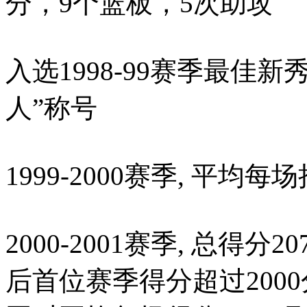
分，9个篮板，5次助攻
入选1998-99赛季最佳新秀
人”称号
1999-2000赛季, 平均每
2000-2001赛季, 总得分
后首位赛季得分超过200