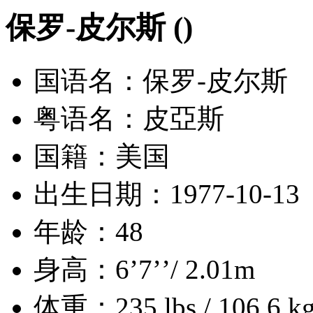
保罗-皮尔斯 ()
国语名：保罗-皮尔斯
粤语名：皮亞斯
国籍：美国
出生日期：1977-10-13
年龄：48
身高：6’7’’/ 2.01m
体重：235 lbs./ 106.6 k