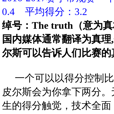
0.4 平均得分：3.2
绰号：The truth（
国内媒体通常翻译为真理
尔斯可以告诉人们比赛的
一个可以以得分控制比
皮尔斯会为你拿下两分。
生的得分触觉，技术全面