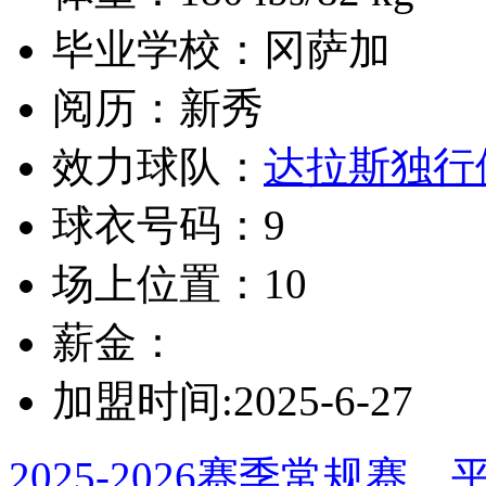
毕业学校：冈萨加
阅历：新秀
效力球队：
达拉斯独行
球衣号码：9
场上位置：10
薪金：
加盟时间:2025-6-27
2025-2026赛季常规赛