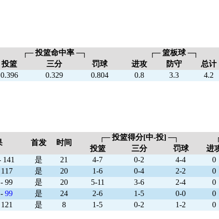
┌─ 投篮命中率 ─┐
┌─ 篮板球 ─┐
投篮
三分
罚球
进攻
防守
总计
0.396
0.329
0.804
0.8
3.3
4.2
┌─ 投篮得分[中-投] ─┐
果
首发
时间
投篮
三分
罚球
进
 141
是
21
4-7
0-2
4-4
0
 117
是
20
1-6
0-4
2-2
0
- 99
是
20
5-11
3-6
2-4
0
 -
99
是
24
2-6
1-5
0-0
0
 121
是
8
1-5
0-2
1-2
0