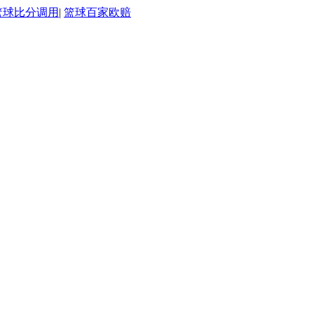
篮球比分调用
|
篮球百家欧赔