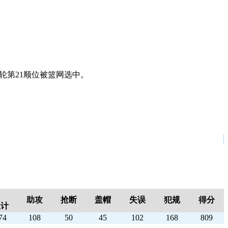
首轮第21顺位被篮网选中。
助攻
抢断
盖帽
失误
犯规
得分
总计
74
108
50
45
102
168
809