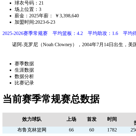
球衣号码：21
场上位置：3
薪金：2025年薪： ￥3,398,640
加盟时间:2023-6-23
2025-2026赛季常规赛 平均篮板：4.2 平均助攻：1.6 平均得
诺阿-克罗尼（Noah Clowney），2004年7月14日出
赛季数据
生涯数据
数据分析
比赛记录
当前赛季常规赛总数据
效力球队
上场
首发
时间
布鲁克林篮网
66
60
1782
25