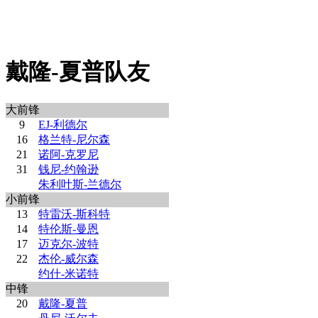
戴隆-夏普队友
大前锋
9
EJ-利德尔
16
格兰特-尼尔森
21
诺阿-克罗尼
31
钱尼-约翰逊
朱利叶斯-兰德尔
小前锋
13
特雷沃-斯科特
14
特伦斯-曼恩
17
迈克尔-波特
22
杰伦-威尔森
约什-米诺特
中锋
20
戴隆-夏普