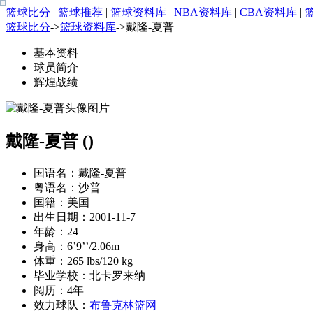
篮球比分
|
篮球推荐
|
篮球资料库
|
NBA资料库
|
CBA资料库
|
篮球比分
->
篮球资料库
->戴隆-夏普
基本资料
球员简介
辉煌战绩
戴隆-夏普 ()
国语名：戴隆-夏普
粤语名：沙普
国籍：美国
出生日期：2001-11-7
年龄：24
身高：6’9’’/2.06m
体重：265 lbs/120 kg
毕业学校：北卡罗来纳
阅历：4年
效力球队：
布鲁克林篮网